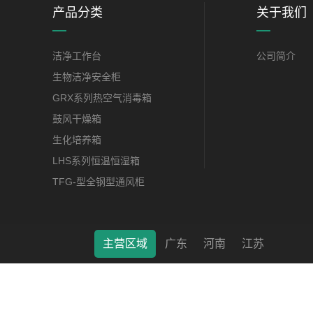
产品分类
关于我们
洁净工作台
公司简介
生物洁净安全柜
GRX系列热空气消毒箱
鼓风干燥箱
生化培养箱
LHS系列恒温恒湿箱
TFG-型全钢型通风柜
主营区域
广东
河南
江苏
莱特（南通）科学仪器有限公司 © 2022 版权所有 备案号