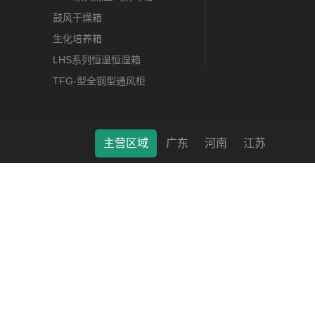
鼓风干燥箱
生化培养箱
LHS系列恒温恒湿箱
TFG-型全钢型通风柜
主营区域
广东
河南
江苏
莱特（南通）科学仪器有限公司 © 2022 版权所有 备案号