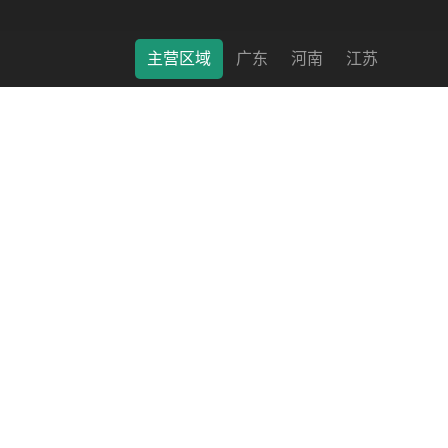
主营区域
广东
河南
江苏
莱特（南通）科学仪器有限公司 © 2022 版权所有 备案号