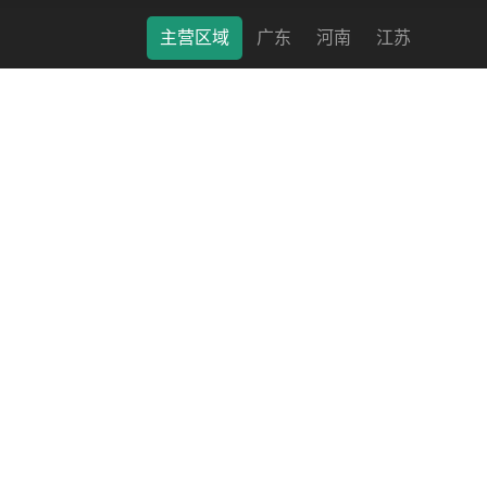
主营区域
广东
河南
江苏
莱特（南通）科学仪器有限公司 © 2022 版权所有 备案号