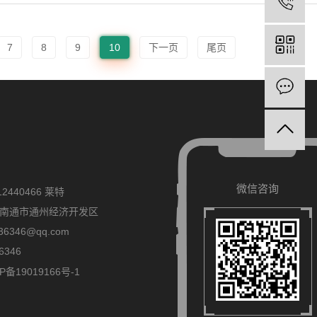
电
电
7
8
9
10
下一页
尾页
在
在
微信咨询
微信咨询
微信咨询
2440466 莱特
南通市通州经济开发区
6346@qq.com
6346
备19019166号-1