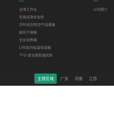
洁净工作台
公司简介
生物洁净安全柜
GRX系列热空气消毒箱
鼓风干燥箱
生化培养箱
LHS系列恒温恒湿箱
TFG-型全钢型通风柜
主营区域
广东
河南
江苏
莱特（南通）科学仪器有限公司 © 2022 版权所有 备案号