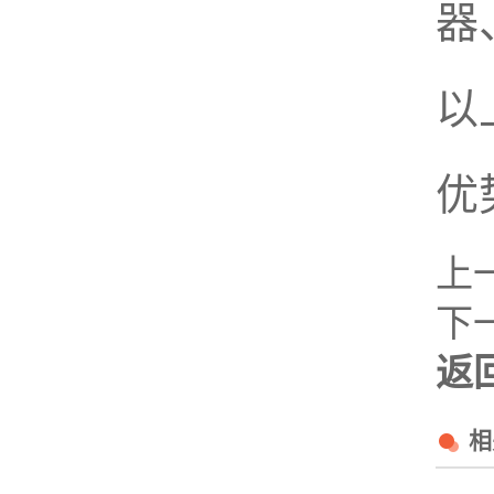
器
以
优
上
下
返
相