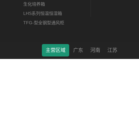
生化培养箱
LHS系列恒温恒湿箱
TFG-型全钢型通风柜
主营区域
广东
河南
江苏
莱特（南通）科学仪器有限公司 © 2022 版权所有 备案号