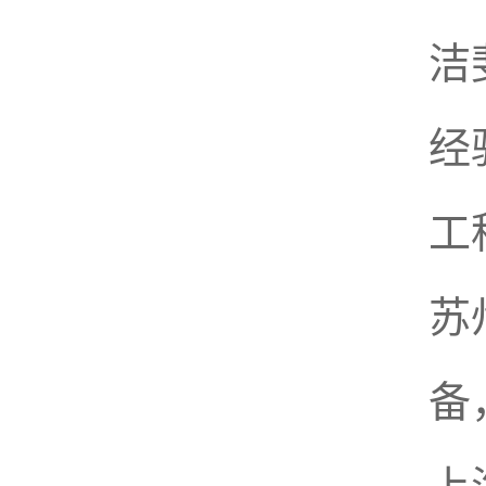
洁
经
工
苏
备