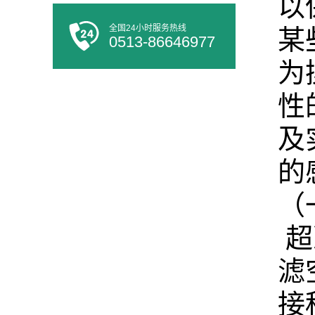
以
全国24小时服务热线
某
0513-86646977
为
性
及
的
（
超
滤
接