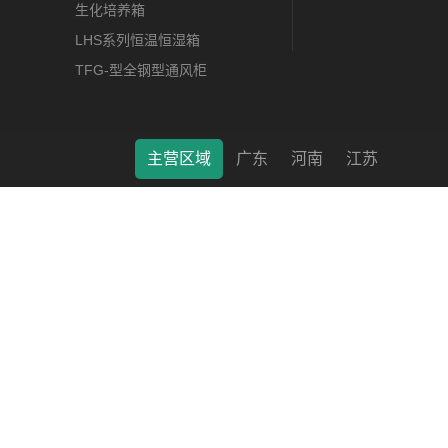
生化培养箱
LHS系列恒温恒湿箱
TFG-型全钢型通风柜
主营区域
广东
河南
江苏
莱特（南通）科学仪器有限公司 © 2022 版权所有 备案号