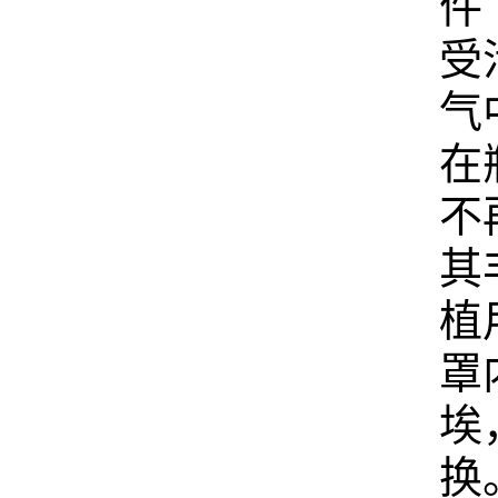
件
受
气
在
不
其
植
罩
埃
换