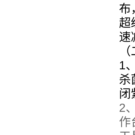
布
超
速
（
1
杀
闭
2
作