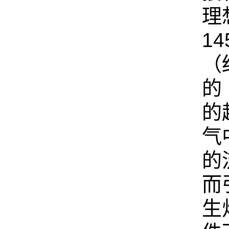
理
1
（
的
的
气
的
而
生