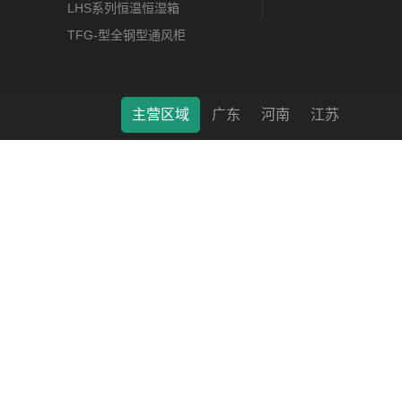
LHS系列恒温恒湿箱
TFG-型全钢型通风柜
主营区域
广东
河南
江苏
莱特（南通）科学仪器有限公司 © 2022 版权所有 备案号