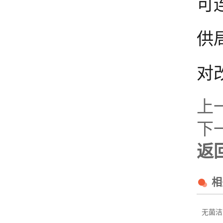
可
供
对
上
下
返
相
无菌洁